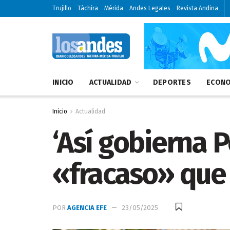
Trujillo
Táchira
Mérida
Andes Legales
Revista Andina
INICIO
ACTUALIDAD
DEPORTES
ECONO
Inicio
Actualidad
‘Así gobierna P
«fracaso» que
POR
AGENCIA EFE
23/05/2025