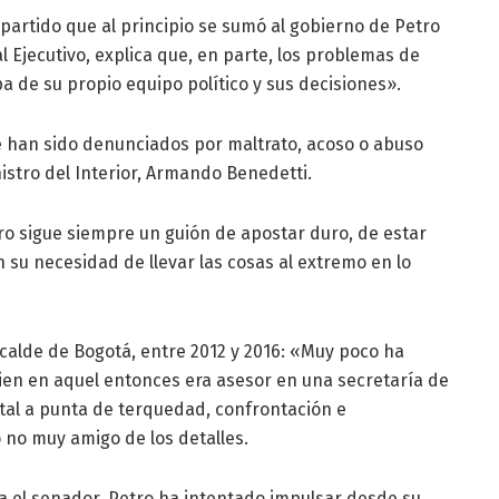
n partido que al principio se sumó al gobierno de Petro
l Ejecutivo, explica que, en parte, los problemas de
 de su propio equipo político y sus decisiones».
han sido denunciados por maltrato, acoso o abuso
istro del Interior, Armando Benedetti.
etro sigue siempre un guión de apostar duro, de estar
n su necesidad de llevar las cosas al extremo en lo
lcalde de Bogotá, entre 2012 y 2016: «Muy poco ha
uien en aquel entonces era asesor en una secretaría de
pital a punta de terquedad, confrontación e
o no muy amigo de los detalles.
a el senador, Petro ha intentado impulsar desde su