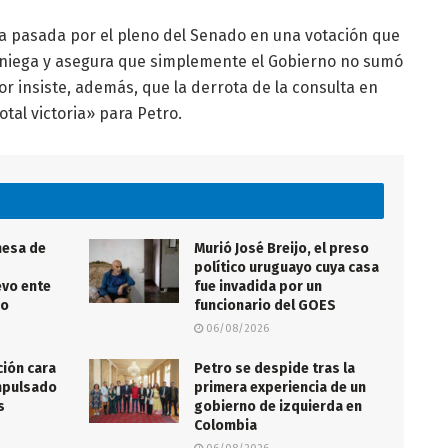
a pasada por el pleno del Senado en una votación que
lo niega y asegura que simplemente el Gobierno no sumó
or insiste, además, que la derrota de la consulta en
tal victoria» para Petro.
mesa de
Murió José Breijo, el preso
político uruguayo cuya casa
evo ente
fue invadida por un
no
funcionario del GOES
06/08/2026
ción cara
Petro se despide tras la
impulsado
primera experiencia de un
s
gobierno de izquierda en
Colombia