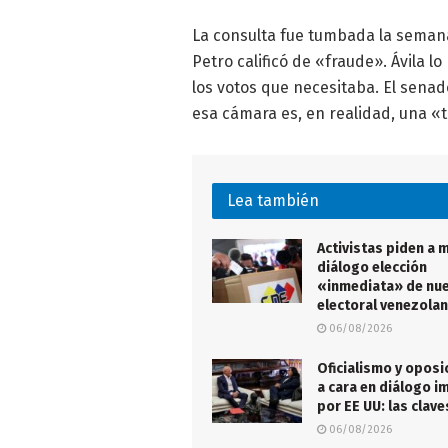
La consulta fue tumbada la seman
Petro calificó de «fraude». Ávila 
los votos que necesitaba. El senad
esa cámara es, en realidad, una «to
Lea también
Activistas piden a 
diálogo elección
«inmediata» de nu
electoral venezola
06/08/2026
Oficialismo y oposi
a cara en diálogo 
por EE UU: las clave
06/08/2026