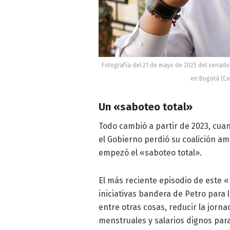
Fotografía del 21 de mayo de 2025 del senador
en Bogotá (Co
Un «saboteo total»
Todo cambió a partir de 2023, cua
el Gobierno perdió su coalición ampl
empezó el «saboteo total».
El más reciente episodio de este «
iniciativas bandera de Petro para 
entre otras cosas, reducir la jorna
menstruales y salarios dignos par