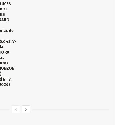
RUCES
EROL
RES
BRANO
dulas de
5.643, V-
la
TORA
las
entes
 MONZON
),
d N° V.
2026)