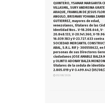
QUINTERO, YSAMAR MARGARITA C
VILLASMIL, SURY ANDREINA GRAT
ARAQUE, FRANKLIN DE JESUS FLO
ANGULO, BRISMARI YOHANA ZAM
GUTIERREZ, mayores de edad,
venezolanos, titulares de las Cé
Identidad Nos.. V-18.208.646, V-
20.848.133, V-20.141.360, V-19.96
16.039.183 y V-23.727.633 contra 
SOCIEDAD MERCANTIL CONSTRUC
ABAL, S.R.L. RIF J- 300558622, en 
personas de sus Directores Ger
ciudadanos JOSE AMABLE BALZA
y OLINTO ADONAY BALZA MONZON
titulares de la cedula de identida
2.805.019 y V-3.499.642 (05/08/
05/08/2026