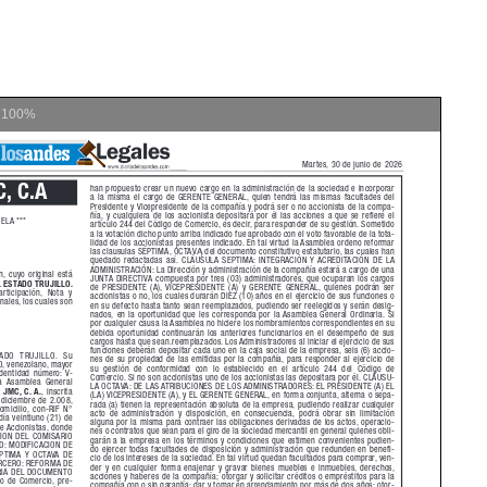
m
100%