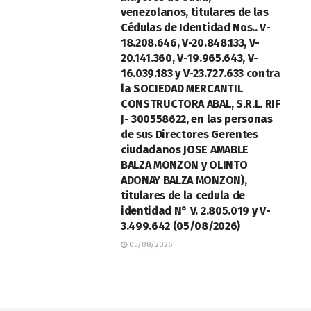
venezolanos, titulares de las
Cédulas de Identidad Nos.. V-
18.208.646, V-20.848.133, V-
20.141.360, V-19.965.643, V-
16.039.183 y V-23.727.633 contra
la SOCIEDAD MERCANTIL
CONSTRUCTORA ABAL, S.R.L. RIF
J- 300558622, en las personas
de sus Directores Gerentes
ciudadanos JOSE AMABLE
BALZA MONZON y OLINTO
ADONAY BALZA MONZON),
titulares de la cedula de
identidad N° V. 2.805.019 y V-
3.499.642 (05/08/2026)
05/08/2026