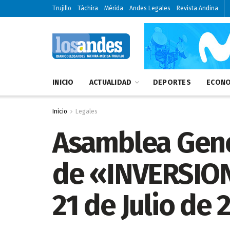
Trujillo
Táchira
Mérida
Andes Legales
Revista Andina
INICIO
ACTUALIDAD
DEPORTES
ECONO
Inicio
Legales
Asamblea Gener
de «INVERSIONE
21 de Julio de 