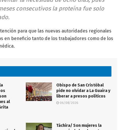
meses consecutivos la proteína fue solo
ado.
atención para que las nuevas autoridades regionales
s en beneficio tanto de los trabajadores como de los
médica.
la
Obispo de San Cristóbal
sos
pide no olvidar a La Guaira y
 son
liberar a presos políticos
nes al
06/08/2026
Grita
s
Táchira/ Son mujeres la