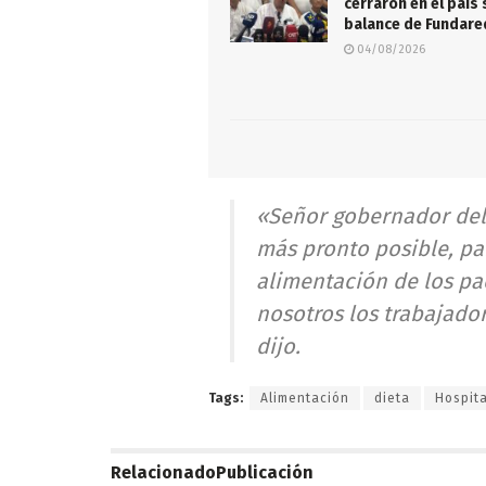
cerraron en el país 
balance de Fundar
04/08/2026
«Señor gobernador del 
más pronto posible, pa
alimentación de los pa
nosotros los trabajador
dijo.
Tags:
Alimentación
dieta
Hospita
Relacionado
Publicación