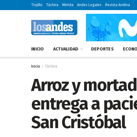
Trujillo
Táchira
Mérida
Andes Legales
Revista Andina
INICIO
ACTUALIDAD
DEPORTES
ECONO
Inicio
Táchira
Arroz y mortad
entrega a paci
San Cristóbal