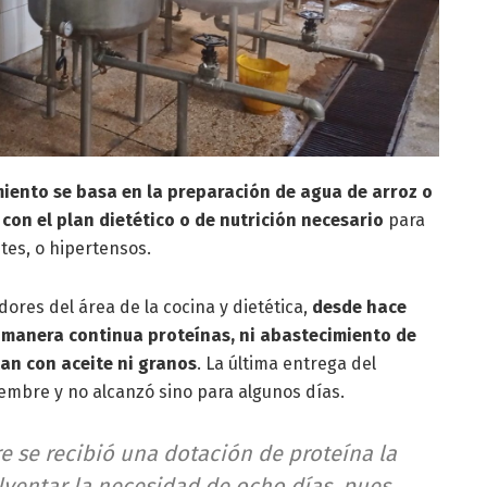
ento se basa en la preparación de agua de arroz o
con el plan dietético o de nutrición necesario
para
es, o hipertensos.
ores del área de la cocina y dietética,
desde hace
 manera continua proteínas, ni abastecimiento de
an con aceite ni granos
. La última entrega del
iembre y no alcanzó sino para algunos días.
e se recibió una dotación de proteína la
lventar la necesidad de ocho días, pues