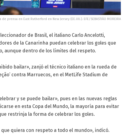
eda de prensa en East Rutherford en New Jersey (EE.UU.). EFE/SEBASTIÃO MOREIRA
leccionador de Brasil, el italiano Carlo Ancelotti,
adores de la Canarinha puedan celebrar los goles que
, aunque dentro de los límites del respeto.
bido bailar», zanjó el técnico italiano en la rueda de
leção’ contra Marruecos, en el MetLife Stadium de
elebrar y se puede bailar», pues en las nuevas reglas
icarse en esta Copa del Mundo, la mayoría para evitar
e restrinja la forma de celebrar los goles.
 que quiera con respeto a todo el mundo», indicó.