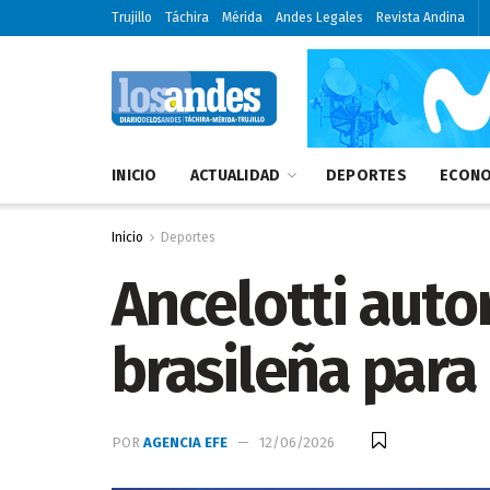
Trujillo
Táchira
Mérida
Andes Legales
Revista Andina
INICIO
ACTUALIDAD
DEPORTES
ECONO
Inicio
Deportes
Ancelotti autor
brasileña para 
POR
AGENCIA EFE
12/06/2026