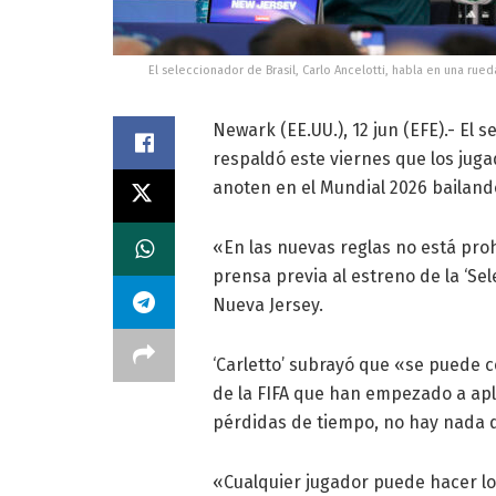
El seleccionador de Brasil, Carlo Ancelotti, habla en una ru
Newark (EE.UU.), 12 jun (EFE).- El se
respaldó este viernes que los jug
anoten en el Mundial 2026 bailando
«En las nuevas reglas no está prohi
prensa previa al estreno de la ‘Se
Nueva Jersey.
‘Carletto’ subrayó que «se puede c
de la FIFA que han empezado a apl
pérdidas de tiempo, no hay nada qu
«Cualquier jugador puede hacer lo