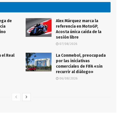
ega de
Alex Márquez marca la
cia
referencia en MotoGP,
ino
Acosta única caída de la
sesión libre
07/08/2026
 el Real
La Conmebol, preocupada
por las iniciativas
comerciales de FIFA «sin
recurrir al diálogo»
06/08/2026