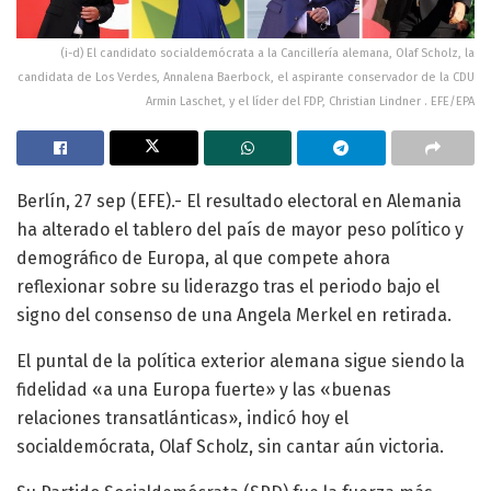
(i-d) El candidato socialdemócrata a la Cancillería alemana, Olaf Scholz, la
candidata de Los Verdes, Annalena Baerbock, el aspirante conservador de la CDU
Armin Laschet, y el líder del FDP, Christian Lindner . EFE/EPA
Berlín, 27 sep (EFE).- El resultado electoral en Alemania
ha alterado el tablero del país de mayor peso político y
demográfico de Europa, al que compete ahora
reflexionar sobre su liderazgo tras el periodo bajo el
signo del consenso de una Angela Merkel en retirada.
El puntal de la política exterior alemana sigue siendo la
fidelidad «a una Europa fuerte» y las «buenas
relaciones transatlánticas», indicó hoy el
socialdemócrata, Olaf Scholz, sin cantar aún victoria.