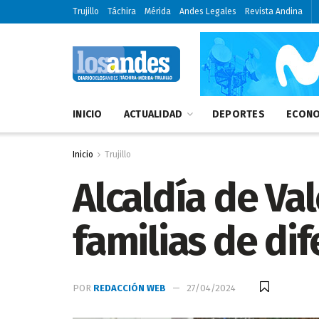
Trujillo
Táchira
Mérida
Andes Legales
Revista Andina
INICIO
ACTUALIDAD
DEPORTES
ECONO
Inicio
Trujillo
Alcaldía de Val
familias de di
POR
REDACCIÓN WEB
27/04/2024