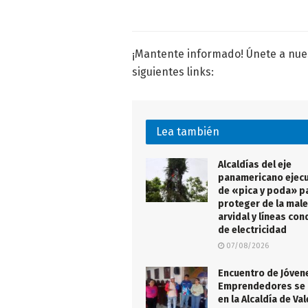
¡Mantente informado! Únete a nu
siguientes links:
Lea también
Alcaldías del eje
panamericano ejecu
de «pica y poda» p
proteger de la male
arvidal y líneas co
de electricidad
07/08/2026
Encuentro de Jóven
Emprendedores se 
en la Alcaldía de Va