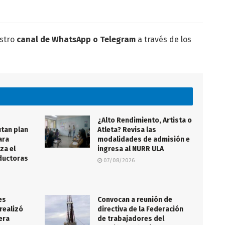
estro
canal de WhatsApp o Telegram
a través de los
¿Alto Rendimiento, Artista o
tan plan
Atleta? Revisa las
ara
modalidades de admisión e
za el
ingresa al NURR ULA
nductoras
07/08/2026
es
Convocan a reunión de
realizó
directiva de la Federación
lera
de trabajadores del