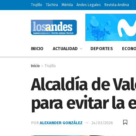
Trujillo
Táchira
Mérida
Andes Legales
Revista Andina
INICIO
ACTUALIDAD
DEPORTES
ECONO
Inicio
Trujillo
Alcaldía de Va
para evitar la
POR
ALEXANDER GONZÁLEZ
24/03/2026