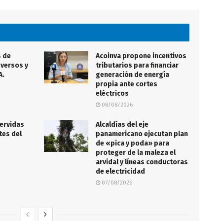
s de
Acoinva propone incentivos
 versos y
tributarios para financiar
A.
generación de energía
propia ante cortes
eléctricos
08/08/2026
ervidas
Alcaldías del eje
tes del
panamericano ejecutan plan
de «pica y poda» para
proteger de la maleza el
arvidal y líneas conductoras
de electricidad
07/08/2026