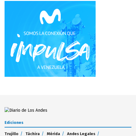
Ediciones
Trujillo
Táchira
Mérida
Andes Legales