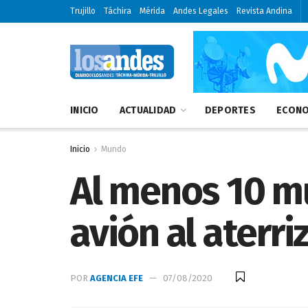
Trujillo
Táchira
Mérida
Andes Legales
Revista Andina
INICIO
ACTUALIDAD
DEPORTES
ECONO
Inicio
Mundo
Al menos 10 mue
avión al aterri
POR
AGENCIA EFE
07/08/2020