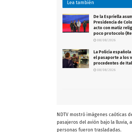
Lea también
De la Espriella asu
Presidencia de Col
acto con matiz reli
poco protocolo (R
08/08/2026
La Policía española
el pasaporte a los 
procedentes de Ital
08/08/2026
NDTV mostró imágenes caóticas del
pasajeros del avión bajo la lluvia
personas fueron trasladadas.