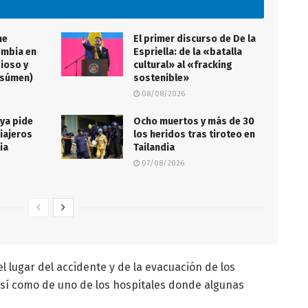
me
El primer discurso de De la
ombia en
Espriella: de la «batalla
gioso y
cultural» al «fracking
esúmen)
sostenible»
08/08/2026
 ya pide
Ocho muertos y más de 30
viajeros
los heridos tras tiroteo en
ia
Tailandia
07/08/2026
 lugar del accidente y de la evacuación de los
, así como de uno de los hospitales donde algunas