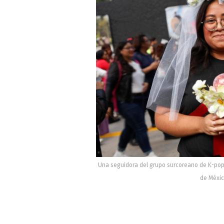
Una seguidora del grupo surcoreano de K-pop 
de Méxic