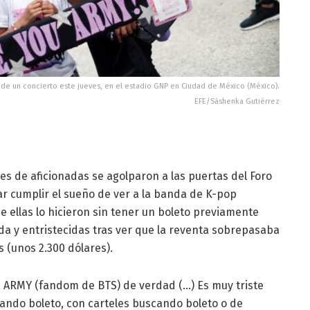
de un concierto este jueves, en el estadio GNP en Ciudad de México (México).
EFE/Sáshenka Gutiérrez
les de aficionadas se agolparon a las puertas del Foro
ar cumplir el sueño de ver a la banda de K-pop
ellas lo hicieron sin tener un boleto previamente
a y entristecidas tras ver que la reventa sobrepasaba
s (unos 2.300 dólares).
a ARMY (fandom de BTS) de verdad (…) Es muy triste
ando boleto, con carteles buscando boleto o de