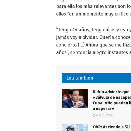
para ella los más relevantes son lo
ellos “en un momento muy crítico d
“Tengo 44 años, tengo hijos y esto
jamás voy a olvidar. Quería conoce
concierto (…) Ahora que se me hizo
años”, sentencia alegre instantes 
Lea también
Rubio advierte que
«válvula de escape
Cuba: «No pueden l
a esperar»
07/08/2026
OVP: Asciende a 51 l