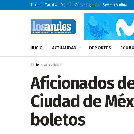
Trujillo
Táchira
Mérida
Andes Legales
Revista Andina
INICIO
ACTUALIDAD
DEPORTES
ECONO
Inicio
Actualidad
Aficionados de
Ciudad de Méxi
boletos