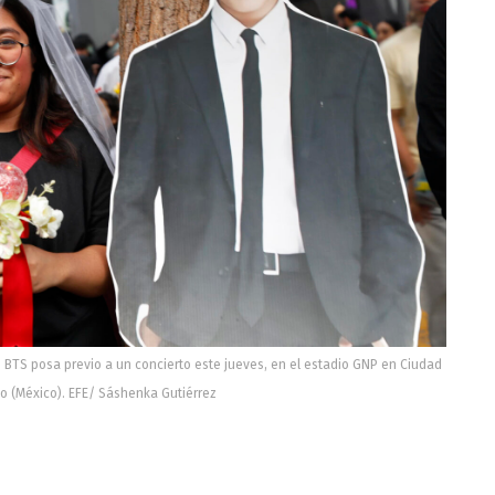
BTS posa previo a un concierto este jueves, en el estadio GNP en Ciudad
o (México). EFE/ Sáshenka Gutiérrez