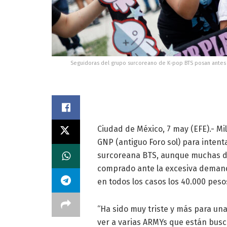
Seguidoras del grupo surcoreano de K-pop BTS posan antes 
Ciudad de México, 7 may (EFE).- Mi
GNP (antiguo Foro sol) para intent
surcoreana BTS, aunque muchas de 
comprado ante la excesiva demand
en todos los casos los 40.000 peso
“Ha sido muy triste y más para un
ver a varias ARMYs que están busc