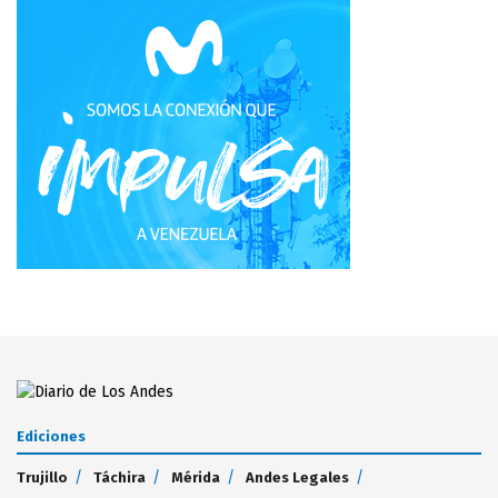
Ediciones
Trujillo
Táchira
Mérida
Andes Legales