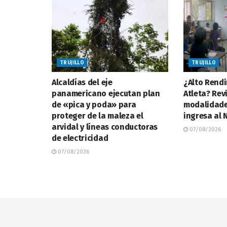
TRUJILLO
TRUJILLO
Alcaldías del eje
¿Alto Rendi
panamericano ejecutan plan
Atleta? Rev
de «pica y poda» para
modalidade
proteger de la maleza el
ingresa al
arvidal y líneas conductoras
07/08/2026
de electricidad
07/08/2026