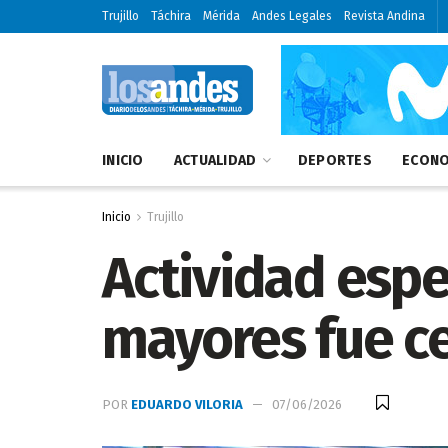
Trujillo
Táchira
Mérida
Andes Legales
Revista Andina
INICIO
ACTUALIDAD
DEPORTES
ECONO
Inicio
Trujillo
Actividad espe
mayores fue ce
POR
EDUARDO VILORIA
07/06/2026