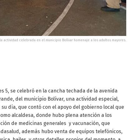
a actividad celebrada en el municipio Bolívar homenaje a los adultos mayores.
s 5, se celebró en la cancha techada de la avenida
nde, del municipio Bolívar, una actividad especial,
su día, que contó con el apoyo del gobierno local que
como alcaldesa, donde hubo plena atención a los
nación de medicinas generales y vacunación, que
ndasalud, además hubo venta de equipos telefónicos,
sica, bailes y otros detalles propios del momento, a