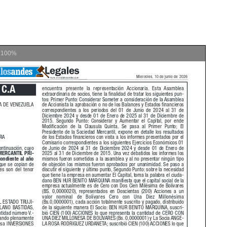
m
100%