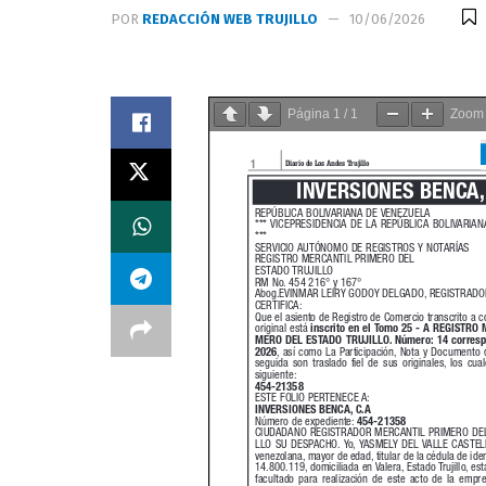
POR
REDACCIÓN WEB TRUJILLO
10/06/2026
Página
1
/
1
Zoo