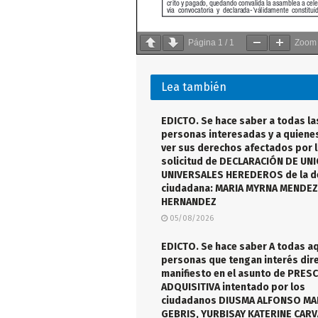
Página
1
/
1
Zoo
Lea también
EDICTO. Se hace saber a todas la
personas interesadas y a quiene
ver sus derechos afectados por 
solicitud de DECLARACIÓN DE UN
UNIVERSALES HEREDEROS de la de
ciudadana: MARIA MYRNA MENDEZ
HERNANDEZ
05/08/2026
EDICTO. Se hace saber A todas a
personas que tengan interés dire
manifiesto en el asunto de PRES
ADQUISITIVA intentado por los
ciudadanos DIUSMA ALFONSO M
GEBRIS, YURBISAY KATERINE CAR