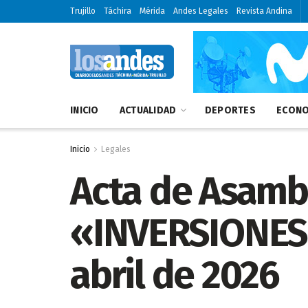
Trujillo
Táchira
Mérida
Andes Legales
Revista Andina
INICIO
ACTUALIDAD
DEPORTES
ECONO
Inicio
Legales
Acta de Asambl
«INVERSIONES B
abril de 2026