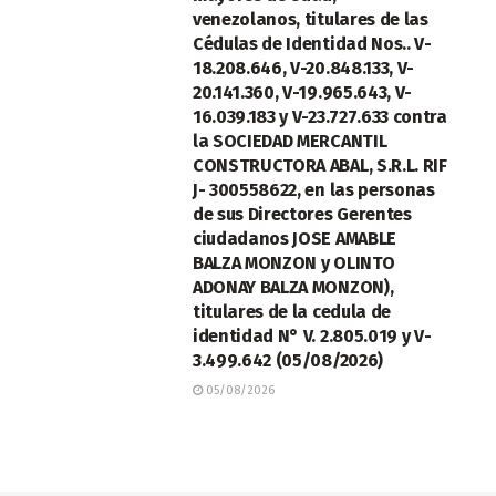
venezolanos, titulares de las
Cédulas de Identidad Nos.. V-
18.208.646, V-20.848.133, V-
20.141.360, V-19.965.643, V-
16.039.183 y V-23.727.633 contra
la SOCIEDAD MERCANTIL
CONSTRUCTORA ABAL, S.R.L. RIF
J- 300558622, en las personas
de sus Directores Gerentes
ciudadanos JOSE AMABLE
BALZA MONZON y OLINTO
ADONAY BALZA MONZON),
titulares de la cedula de
identidad N° V. 2.805.019 y V-
3.499.642 (05/08/2026)
05/08/2026