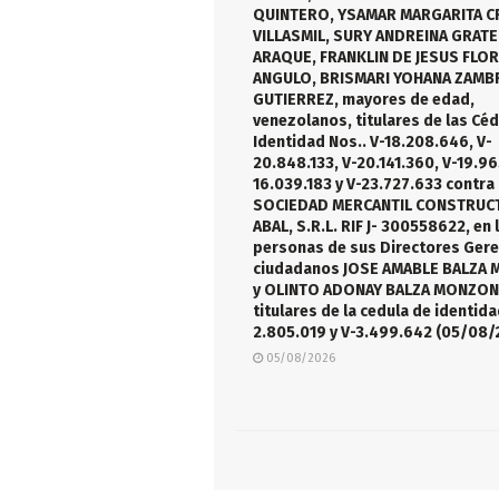
QUINTERO, YSAMAR MARGARITA C
VILLASMIL, SURY ANDREINA GRAT
ARAQUE, FRANKLIN DE JESUS FLO
ANGULO, BRISMARI YOHANA ZAM
GUTIERREZ, mayores de edad,
venezolanos, titulares de las Cé
Identidad Nos.. V-18.208.646, V-
20.848.133, V-20.141.360, V-19.96
16.039.183 y V-23.727.633 contra 
SOCIEDAD MERCANTIL CONSTRUC
ABAL, S.R.L. RIF J- 300558622, en 
personas de sus Directores Ger
ciudadanos JOSE AMABLE BALZA
y OLINTO ADONAY BALZA MONZON
titulares de la cedula de identida
2.805.019 y V-3.499.642 (05/08/
05/08/2026