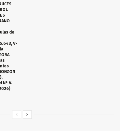
RUCES
EROL
RES
BRANO
dulas de
5.643, V-
la
TORA
las
entes
 MONZON
),
d N° V.
2026)