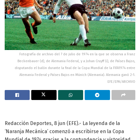
Fotografía de archivo del 7 de julio de 1974 en la que se observa a Franz
Beckenbauer (d), de Alemania Federal, y a Johan Cruyff (i), de Países Bajos,
disputando el balón durante la final de la Copa Mundial de la FIFA1974 entre
Alemania Federal y Países Bajos en Múnich (Alemania). Alemania ganó 2-1.
EFE/EPA/ARCHIVO
Redacción Deportes, 8 jun (EFE).- La leyenda de la
‘Naranja Mecánica’ comenzó a escribirse en la Copa
Mundial de 1974 gracias a la contundencia y vistosidad