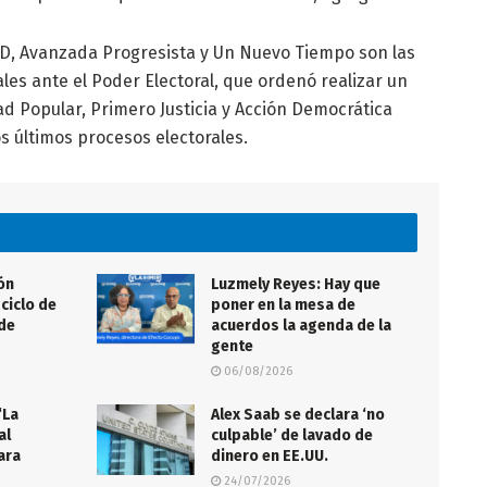
UD, Avanzada Progresista y Un Nuevo Tiempo son las
ales ante el Poder Electoral, que ordenó realizar un
d Popular, Primero Justicia y Acción Democrática
s últimos procesos electorales.
ón
Luzmely Reyes: Hay que
ciclo de
poner en la mesa de
 de
acuerdos la agenda de la
gente
06/08/2026
“La
Alex Saab se declara ‘no
al
culpable’ de lavado de
ara
dinero en EE.UU.
”
24/07/2026