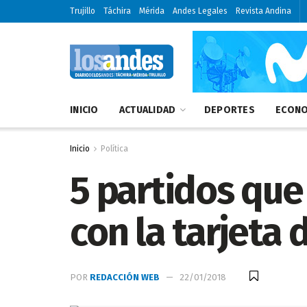
Trujillo
Táchira
Mérida
Andes Legales
Revista Andina
INICIO
ACTUALIDAD
DEPORTES
ECONO
Inicio
Política
5 partidos que
con la tarjeta
POR
REDACCIÓN WEB
22/01/2018