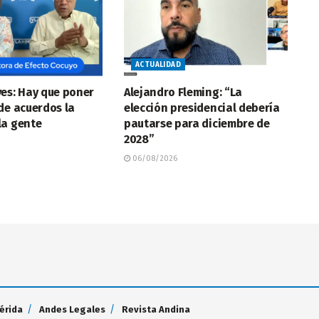
ACTUALIDAD
es: Hay que poner
Alejandro Fleming: “La
de acuerdos la
elección presidencial debería
la gente
pautarse para diciembre de
2028”
06/08/2026
érida
Andes Legales
Revista Andina