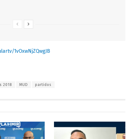
ulartv/1vOxwNjZQwgJB
s 2018
MUD
partidos