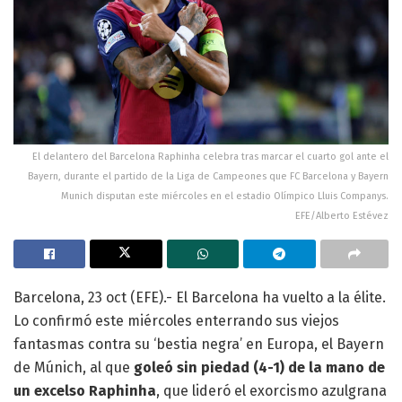
El delantero del Barcelona Raphinha celebra tras marcar el cuarto gol ante el
Bayern, durante el partido de la Liga de Campeones que FC Barcelona y Bayern
Munich disputan este miércoles en el estadio Olímpico Lluis Companys.
EFE/Alberto Estévez
Barcelona, 23 oct (EFE).- El Barcelona ha vuelto a la élite.
Lo confirmó este miércoles enterrando sus viejos
fantasmas contra su ‘bestia negra’ en Europa, el Bayern
de Múnich, al que
goleó sin piedad (4-1) de la mano de
un excelso Raphinha
, que lideró el exorcismo azulgrana