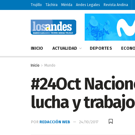
Trujillo
Táchira
Mérida
Andes Legales
Revista Andina
INICIO
ACTUALIDAD
DEPORTES
ECONO
Inicio
Mundo
#24Oct Nacion
lucha y trabajo
POR
REDACCIÓN WEB
24/10/2017