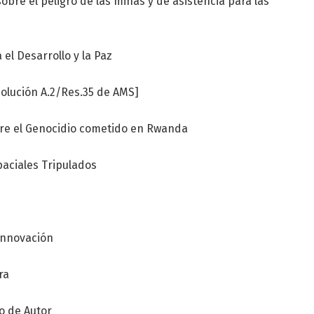
obre el peligro de las minas y de asistencia para las
el Desarrollo y la Paz
solución A.2/Res.35 de AMS]
bre el Genocidio cometido en Rwanda
paciales Tripulados
 Innovación
ra
o de Autor