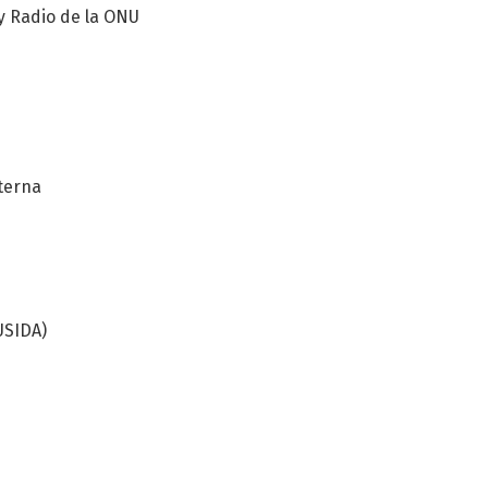
y Radio de la ONU
terna
USIDA)