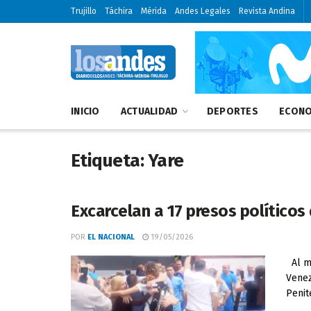
Trujillo
Táchira
Mérida
Andes Legales
Revista Andina
INICIO
ACTUALIDAD
DEPORTES
ECONO
Etiqueta:
Yare
Excarcelan a 17 presos políticos
POR
EL NACIONAL
19/05/2026
Al me
Venez
Penit