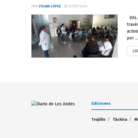
POR
ZULMA LÓPEZ
13/09/2024
DAL.-
travé
activ
por ...
LE
Ediciones
Trujillo
Táchira
M