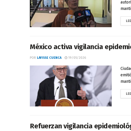
autor
manti
LE
México activa vigilancia epidemi
POR
LAYISSE CUENCA
19/05/2026
Ciuda
emiti
manti
LE
Refuerzan vigilancia epidemiológ