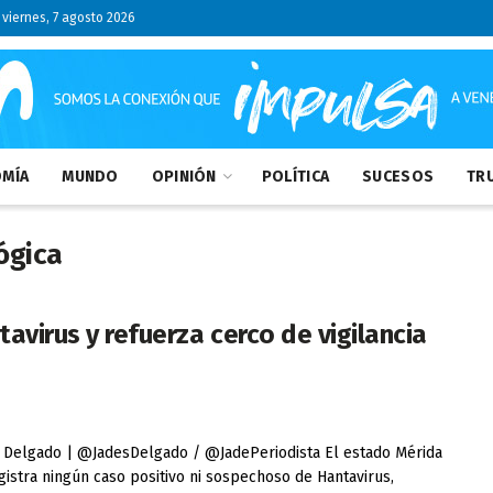
viernes, 7 agosto 2026
MÍA
MUNDO
OPINIÓN
POLÍTICA
SUCESOS
TRU
ógica
avirus y refuerza cerco de vigilancia
Delgado | @JadesDelgado / @JadePeriodista ​El estado Mérida
gistra ningún caso positivo ni sospechoso de Hantavirus,