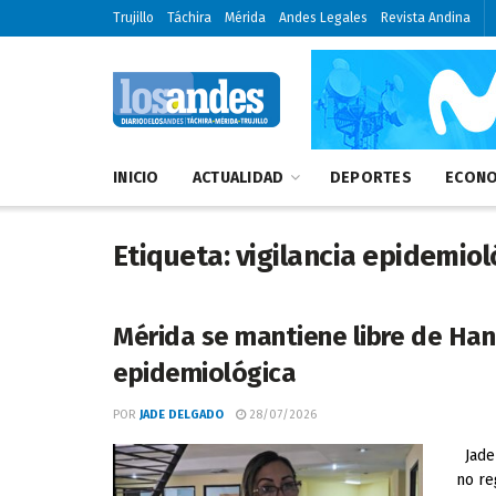
Trujillo
Táchira
Mérida
Andes Legales
Revista Andina
INICIO
ACTUALIDAD
DEPORTES
ECONO
Etiqueta:
vigilancia epidemiol
Mérida se mantiene libre de Hant
epidemiológica
POR
JADE DELGADO
28/07/2026
Jade 
no re