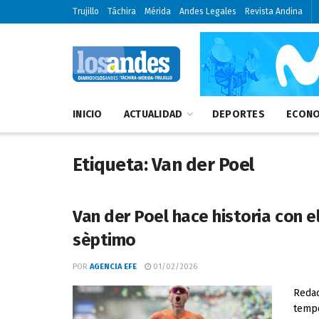
Trujillo
Táchira
Mérida
Andes Legales
Revista Andina
INICIO
ACTUALIDAD
DEPORTES
ECONO
Etiqueta:
Van der Poel
Van der Poel hace historia con el
sèptimo
POR
AGENCIA EFE
01/02/2026
Redac
tempo