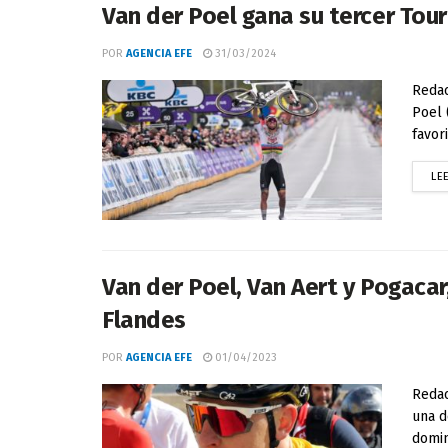
Van der Poel gana su tercer Tour
POR
AGENCIA EFE
31/03/2024
Redac
Poel 
favor
LE
Van der Poel, Van Aert y Pogacar
Flandes
POR
AGENCIA EFE
01/04/2023
Redac
una d
domin