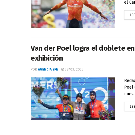
el Ca
LE
Van der Poel logra el doblete e
exhibición
POR
AGENCIA EFE
28/03/2025
Redac
Poel 
nueva 
LE