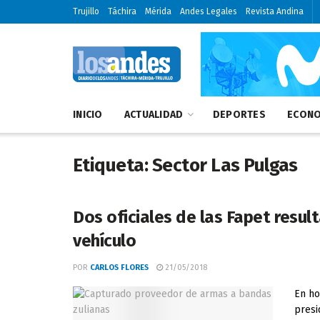
Trujillo
Táchira
Mérida
Andes Legales
Revista Andina
INICIO
ACTUALIDAD
DEPORTES
ECONO
Etiqueta:
Sector Las Pulgas
Dos oficiales de las Fapet resul
vehículo
POR
CARLOS FLORES
21/05/2018
En ho
presi