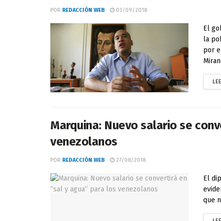
POR
REDACCIÓN WEB
03/09/2018
El go
la po
por e
Mirand
LE
Marquina: Nuevo salario se conve
venezolanos
POR
REDACCIÓN WEB
27/08/2018
El di
evide
que n
LE