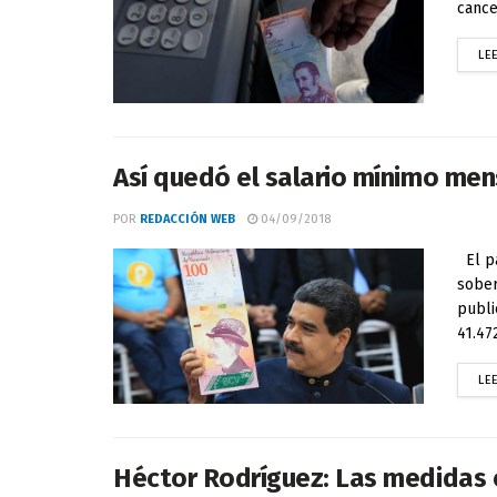
cance
LE
Así quedó el salario mínimo men
POR
REDACCIÓN WEB
04/09/2018
El pa
sober
publi
41.472
LE
Héctor Rodríguez: Las medidas 