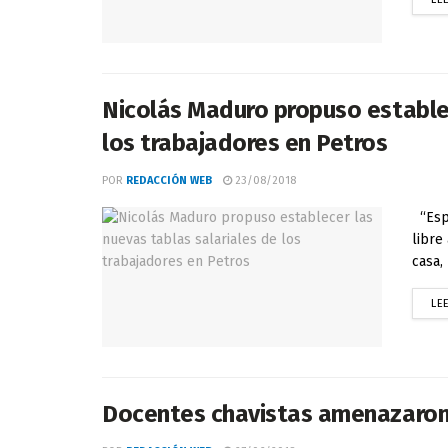
Nicolás Maduro propuso establec
los trabajadores en Petros
POR
REDACCIÓN WEB
23/08/2018
“Esp
libre
casa,
LE
Docentes chavistas amenazaron 