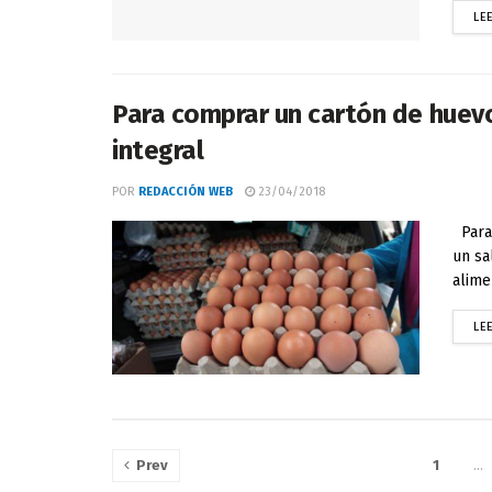
LE
Para comprar un cartón de huevo
integral
POR
REDACCIÓN WEB
23/04/2018
Para 
un sa
alime
LE
Prev
1
…