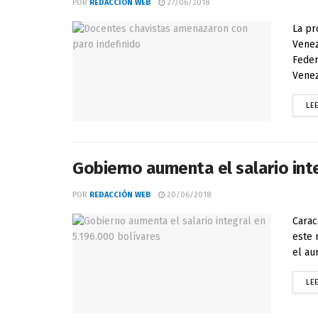
POR
REDACCIÓN WEB
27/06/2018
La pr
Venez
Feder
Venez
LE
Gobierno aumenta el salario inte
POR
REDACCIÓN WEB
20/06/2018
Carac
este 
el au
LE