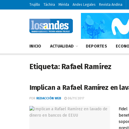
Trujillo
Táchira
Mérida
Andes Legales
Revista Andina
INICIO
ACTUALIDAD
DEPORTES
ECONO
Etiqueta:
Rafael Ramírez
Implican a Rafael Ramírez en la
POR
REDACCIÓN WEB
06/11/2017
Fidel
benef
sopor
presta