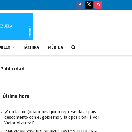
JILLO
TÁCHIRA
MÉRIDA
Publicidad
Última hora
¿Y en las negociaciones quién representa al país
descontento con el gobierno y la oposición? | Por:
Víctor Álvarez R.
‘AMERICAN PSYCHO’ DE BRET EASTON ELLIS | Por: