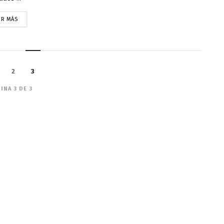
ER MÁS
2
3
INA 3 DE 3