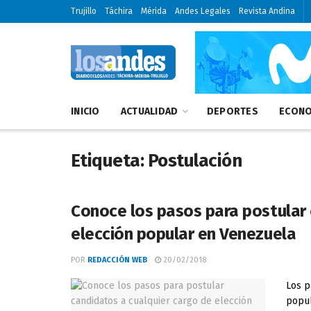
Trujillo
Táchira
Mérida
Andes Legales
Revista Andina
INICIO
ACTUALIDAD
DEPORTES
ECONO
Etiqueta:
Postulación
Conoce los pasos para postular 
elección popular en Venezuela
POR
REDACCIÓN WEB
20/02/2018
Los p
popul