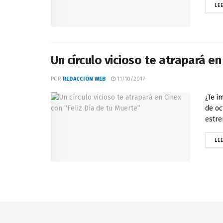
LE
Un círculo vicioso te atrapará en
POR
REDACCIÓN WEB
11/10/2017
¿Te i
de oc
estren
LE