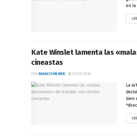
en la 
LE
Kate Winslet lamenta las «malas
cineastas
POR
REDACCIÓN WEB
29/01/2018
La ac
decis
bien 
"direc
LE