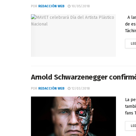
POR
REDACCIÓN WEB
10/05/2018
A las
de es
Táchir
LE
Arnold Schwarzenegger confirmó
POR
REDACCIÓN WEB
12/03/2018
La pe
tambi
fans 
LE