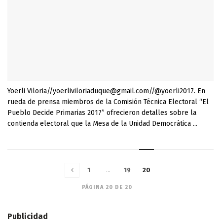
Yoerli Viloria//yoerliviloriaduque@gmail.com//@yoerli2017. En
rueda de prensa miembros de la Comisión Técnica Electoral “El
Pueblo Decide Primarias 2017” ofrecieron detalles sobre la
contienda electoral que la Mesa de la Unidad Democrática ...
1
…
19
20
PÁGINA 20 DE 20
Publicidad