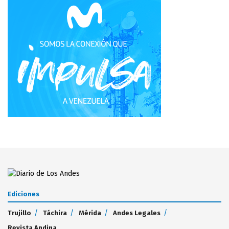
Ediciones
Trujillo
Táchira
Mérida
Andes Legales
Revista Andina