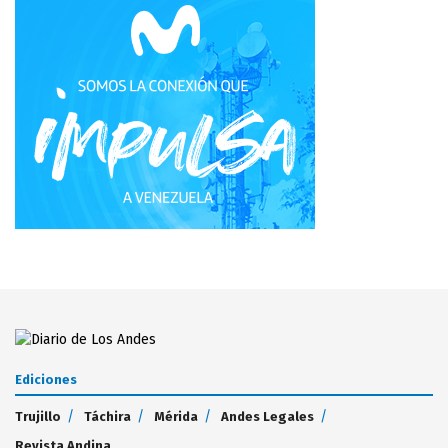
Ediciones
Trujillo
Táchira
Mérida
Andes Legales
Revista Andina