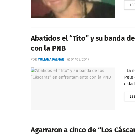
LE
Abatidos el “Tito” y su banda d
con la PNB
POR
YULIANA PALMAR
01/08/2019
La no
Pele 
estad
LE
Agarraron a cinco de “Los Cásc