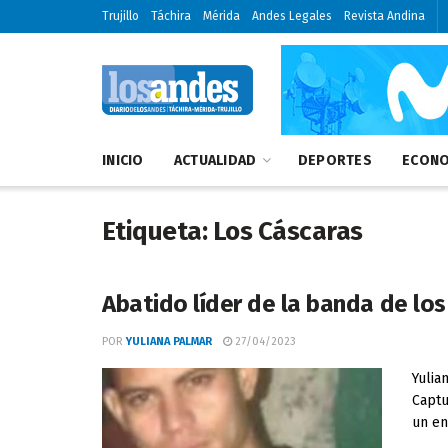
Trujillo
Táchira
Mérida
Andes Legales
Revista Andina
INICIO
ACTUALIDAD
DEPORTES
ECONO
Etiqueta:
Los Cáscaras
Abatido líder de la banda de los
POR
YULIANA PALMAR
27/04/2023
Yulia
Captu
un en