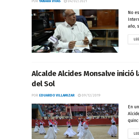
POR
YANARA VIVAS
04/02/2021
No es
Inter
año, 
LE
Alcalde Alcides Monsalve inició 
del Sol
POR
EDUARDO VILLAMIZAR
09/12/2019
En un
Alcid
quinc
LE