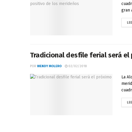
cuadr
gran 
LE
Tradicional desfile ferial será e
POR
WENDY MOLERO
02/02/2018
La Al
merid
cuadr
LE