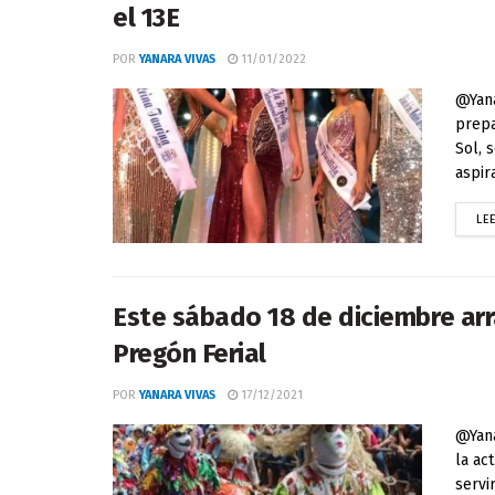
el 13E
POR
YANARA VIVAS
11/01/2022
@Yana
prepa
Sol, 
aspira
LE
Este sábado 18 de diciembre arra
Pregón Ferial
POR
YANARA VIVAS
17/12/2021
@Yana
la ac
servi