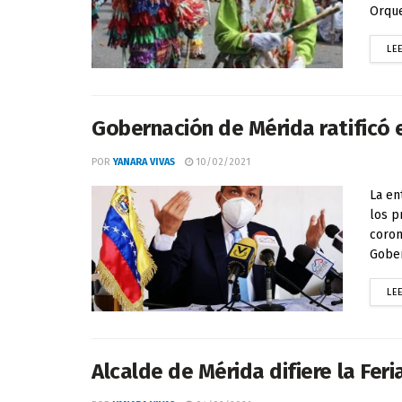
Orques
LE
Gobernación de Mérida ratificó e
POR
YANARA VIVAS
10/02/2021
La en
los p
coron
Gober
LE
Alcalde de Mérida difiere la Feri