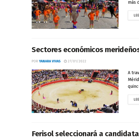
más de
LE
Sectores económicos merideños a
POR
YANARA VIVAS
27/01/2022
A tra
Mérid
quinc
LE
Ferisol seleccionará a candidatas