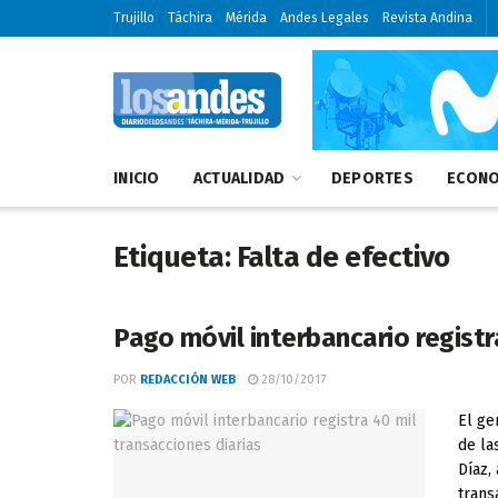
Trujillo
Táchira
Mérida
Andes Legales
Revista Andina
INICIO
ACTUALIDAD
DEPORTES
ECONO
Etiqueta:
Falta de efectivo
Pago móvil interbancario registr
POR
REDACCIÓN WEB
28/10/2017
El ge
de la
Díaz,
transa