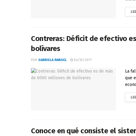
LE
Contreras: Déficit de efectivo 
bolívares
POR
GABRIELA RANGEL
04/10/2017
La fa
que e
econo
LE
Conoce en qué consiste el siste