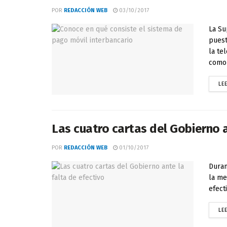
POR
REDACCIÓN WEB
03/10/2017
La Su
puest
la te
como 
LE
Las cuatro cartas del Gobierno a
POR
REDACCIÓN WEB
01/10/2017
Duran
la me
efect
LE