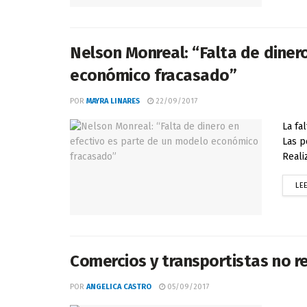
Nelson Monreal: “Falta de diner
económico fracasado”
POR
MAYRA LINARES
22/09/2017
La fa
Las p
Reali
LE
Comercios y transportistas no re
POR
ANGELICA CASTRO
05/09/2017