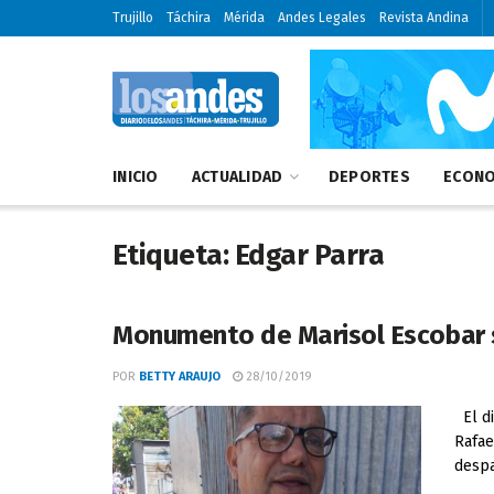
Trujillo
Táchira
Mérida
Andes Legales
Revista Andina
INICIO
ACTUALIDAD
DEPORTES
ECONO
Etiqueta:
Edgar Parra
Monumento de Marisol Escobar 
POR
BETTY ARAUJO
28/10/2019
El di
Rafae
despa