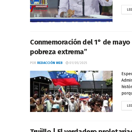
LE
Conmemoración del 1° de mayo “
pobreza extrema”
POR
REDACCIÓN WEB
01/05/2025
Espec
Admin
histó
porqu
LE
Trujillo | El verdadero proletari