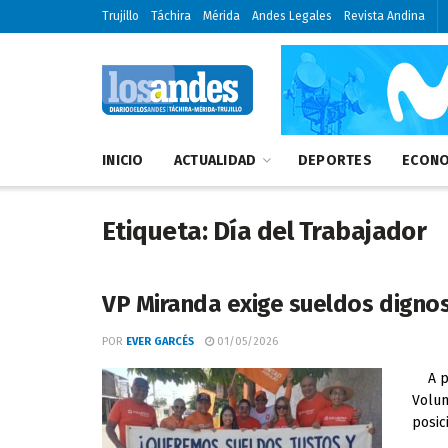
Trujillo
Táchira
Mérida
Andes Legales
Revista Andina
INICIO
ACTUALIDAD
DEPORTES
ECONO
Etiqueta:
Día del Trabajador
VP Miranda exige sueldos digno
POR
EVER GARCÉS
01/05/2026
A pro
Volun
posici