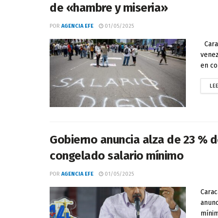
de «hambre y miseria»
POR
AGENCIA EFE
01/05/2025
Carac
venez
en co
LE
Gobierno anuncia alza de 23 % d
congelado salario mínimo
POR
AGENCIA EFE
01/05/2025
Carac
anunc
mínim