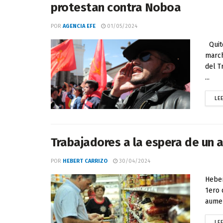
protestan contra Noboa
POR
AGENCIA EFE
01/05/2024
Quito
march
del T
...
LE
Trabajadores a la espera de un 
POR
HEBERT CARRIZO
30/04/2024
Heber
1ero 
aumen
LE