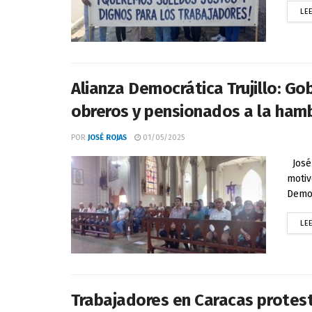
LE
Alianza Democrática Trujillo: G
obreros y pensionados a la ham
POR
JOSÉ ROJAS
01/05/2025
José 
motiv
Democ
LE
Trabajadores en Caracas protest