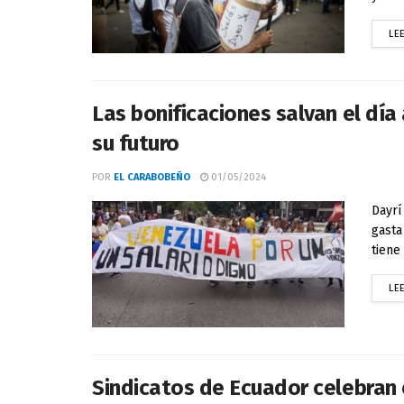
LE
Las bonificaciones salvan el día
su futuro
POR
EL CARABOBEÑO
01/05/2024
Dayrí
gasta
tiene
LE
Sindicatos de Ecuador celebran é