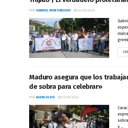
POR
GABRIEL MONTENEGRO
02/05/2024
Gabri
esper
inalc
gremi
LE
Maduro asegura que los trabaja
de sobra para celebrar»
POR
AGENCIA EFE
01/05/2024
Carac
expre
sobra
y ...