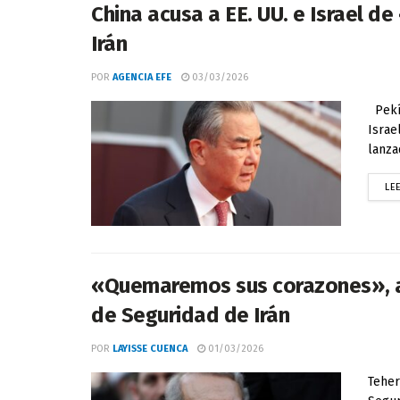
China acusa a EE. UU. e Israel d
Irán
POR
AGENCIA EFE
03/03/2026
Pekín
Israe
lanza
LE
«Quemaremos sus corazones», adv
de Seguridad de Irán
POR
LAYISSE CUENCA
01/03/2026
Teher