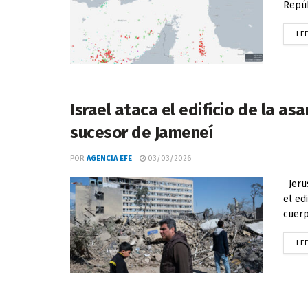
Repúb
LE
Israel ataca el edificio de la as
sucesor de Jameneí
POR
AGENCIA EFE
03/03/2026
Jerus
el ed
cuerp
LE