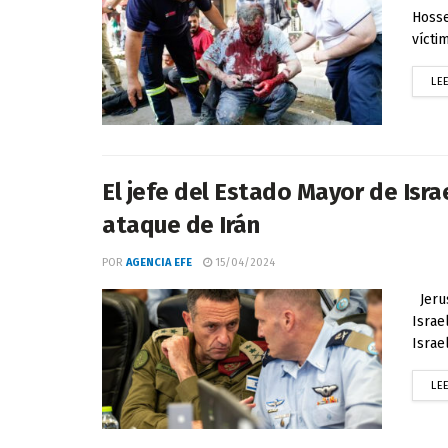
Hosse
vícti
LE
El jefe del Estado Mayor de Isra
ataque de Irán
POR
AGENCIA EFE
15/04/2024
Jerus
Israe
Israel
LE