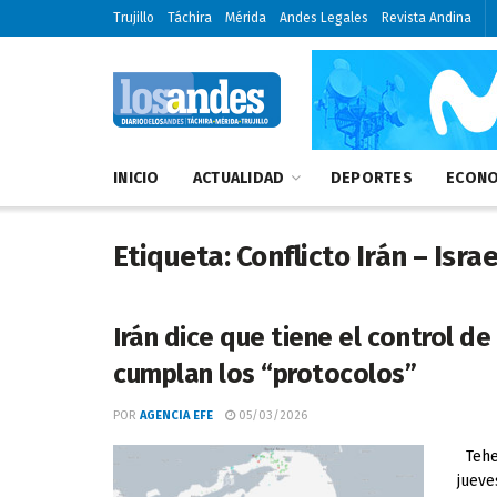
Trujillo
Táchira
Mérida
Andes Legales
Revista Andina
INICIO
ACTUALIDAD
DEPORTES
ECONO
Etiqueta:
Conflicto Irán – Israe
Irán dice que tiene el control 
cumplan los “protocolos”
POR
AGENCIA EFE
05/03/2026
Teher
jueve