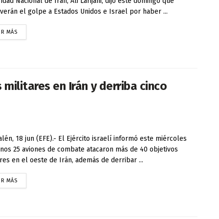
idad Nacional de Irán, Ali Larijani, dijo este domingo que
verán el golpe a Estados Unidos e Israel por haber ...
ER MÁS
militares en Irán y derriba cinco
alén, 18 jun (EFE).- El Ejército israelí informó este miércoles
nos 25 aviones de combate atacaron más de 40 objetivos
ares en el oeste de Irán, además de derribar ...
ER MÁS