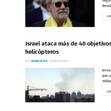
Segur
devol
LE
Israel ataca más de 40 objetivos 
helicópteros
POR
AGENCIA EFE
18/06/2025
Jerus
que u
milit
LE