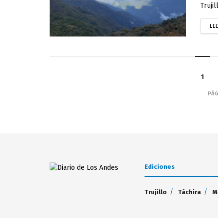
Trujill
LE
1
PÁG
Ediciones
Trujillo
Táchira
M