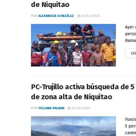
de Niquitao
POR
ALEXANDER GONZÁLEZ
22/02/2023
Ayer 
perso
Ramal
LE
PC-Trujillo activa búsqueda de
de zona alta de Niquitao
POR
YULIANA PALMAR
22/02/2023
Funci
5 per
camin