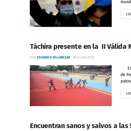
mundo
LE
Táchira presente en la II Válida 
POR
EDUARDO VILLAMIZAR
14/04/2023
En la
de Pa
patin
LE
Encuentran sanos y salvos a las