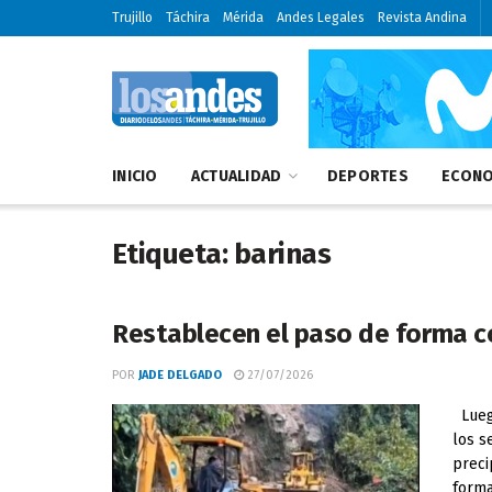
Trujillo
Táchira
Mérida
Andes Legales
Revista Andina
INICIO
ACTUALIDAD
DEPORTES
ECONO
Etiqueta:
barinas
Restablecen el paso de forma c
POR
JADE DELGADO
27/07/2026
Luego
los s
preci
forma 