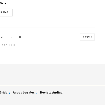
o. ...
ER MÁS
2
…
8
Next
INA 1 DE 8
érida
Andes Legales
Revista Andina