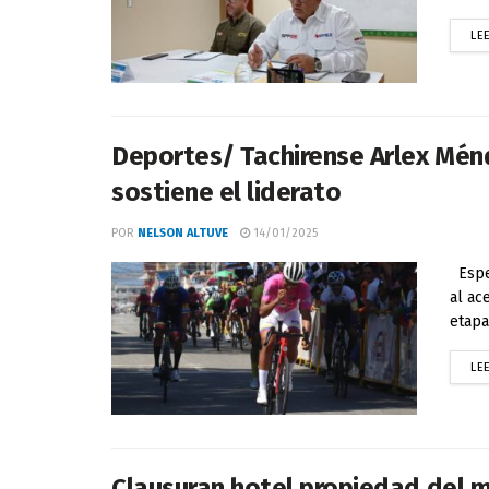
LE
Deportes/ Tachirense Arlex Ménd
sostiene el liderato
POR
NELSON ALTUVE
14/01/2025
Espec
al ac
etapa 
LE
Clausuran hotel propiedad del 