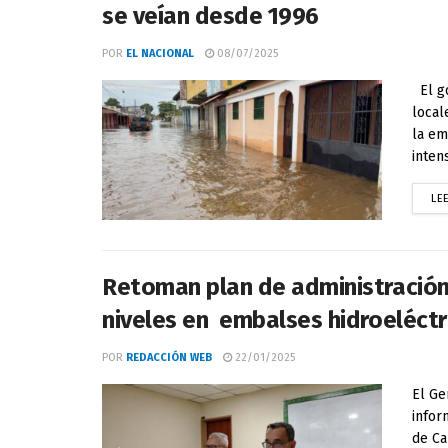
se veían desde 1996
POR
EL NACIONAL
08/07/2025
El go
local
la em
intens
LE
Retoman plan de administración 
niveles en embalses hidroeléctr
POR
REDACCIÓN WEB
22/01/2025
El Ge
infor
de Ca