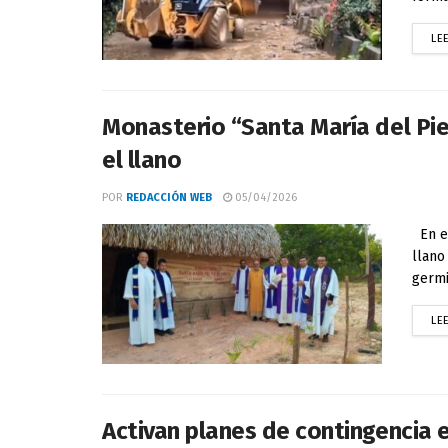
LE
Monasterio “Santa María del Pi
el llano
POR
REDACCIÓN WEB
05/04/2026
En el
llano
germi
LE
Activan planes de contingencia e