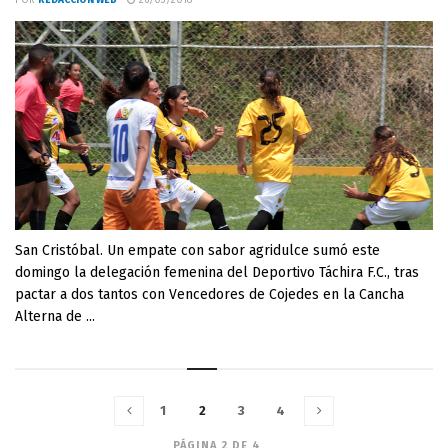
POR
REDACCIÓN WEB
26/03/2018
San Cristóbal. Un empate con sabor agridulce sumó este
domingo la delegación femenina del Deportivo Táchira F.C., tras
pactar a dos tantos con Vencedores de Cojedes en la Cancha
Alterna de ...
1
2
3
4
PÁGINA 2 DE 4