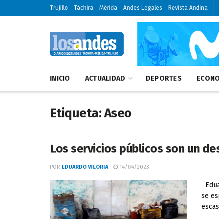
Trujillo
Táchira
Mérida
Andes Legales
Revista Andina
INICIO
ACTUALIDAD
DEPORTES
ECONO
Etiqueta:
Aseo
Los servicios públicos son un de
POR
EDUARDO VILORIA
14/04/2023
Eduar
se es
escas