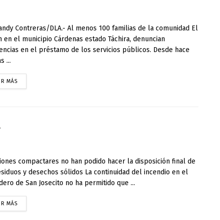
andy Contreras/DLA.- Al menos 100 familias de la comunidad El
 en el municipio Cárdenas estado Táchira, denuncian
iencias en el préstamo de los servicios públicos. Desde hace
s ...
ER MÁS
l
nes compactares no han podido hacer la disposición final de
esiduos y desechos sólidos La continuidad del incendio en el
dero de San Josecito no ha permitido que ...
ER MÁS