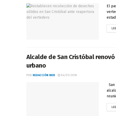
El pa
verte
estad
LE
Alcalde de San Cristóbal renov
urbano
POR
REDACCIÓN WEB
04/01/2018
San C
alcal
reuni
LE