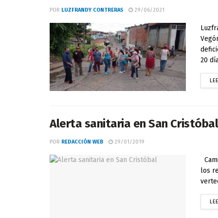
POR
LUZFRANDY CONTRERAS
29/06/2021
Luzfr
Vegón
defic
20 día
LE
Alerta sanitaria en San Cristóba
POR
REDACCIÓN WEB
29/01/2019
Camio
los r
verte
LE