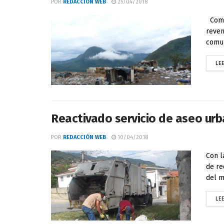
POR
REDACCIÓN WEB
25/04/2018
Como 
reven
comun
LE
Reactivado servicio de aseo urb
POR
REDACCIÓN WEB
10/04/2018
Con l
de re
del m
LE