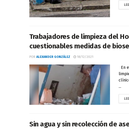
LE
Trabajadores de limpieza del Ho
cuestionables medidas de bios
POR
ALEXANDER GONZÁLEZ
18/12/2021
En es
limpi
clíni
...
LE
Sin agua y sin recolección de as