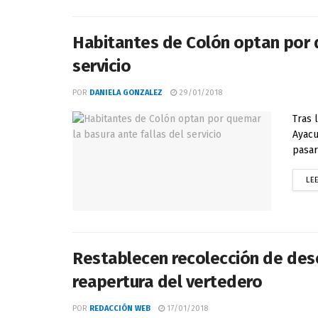
Habitantes de Colón optan por q
servicio
POR
DANIELA GONZALEZ
29/01/2018
Tras 
Ayacu
pasar
LE
Restablecen recolección de dese
reapertura del vertedero
POR
REDACCIÓN WEB
17/01/2018