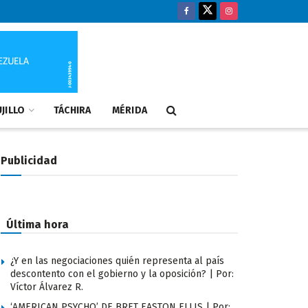
JILLO
TÁCHIRA
MÉRIDA
Publicidad
Última hora
¿Y en las negociaciones quién representa al país
descontento con el gobierno y la oposición? | Por:
Víctor Álvarez R.
‘AMERICAN PSYCHO’ DE BRET EASTON ELLIS | Por: