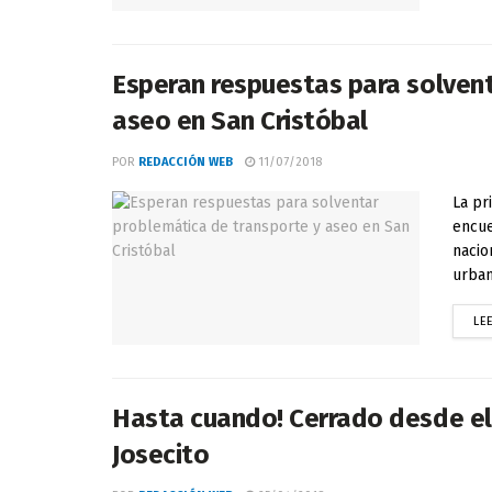
Esperan respuestas para solven
aseo en San Cristóbal
POR
REDACCIÓN WEB
11/07/2018
La pr
encue
nacio
urbano
LE
Hasta cuando! Cerrado desde el
Josecito