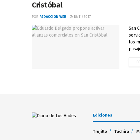
Cristóbal
POR
REDACCIÓN WEB
18/11/2017
San C
servi
los m
pasaj
LE
Ediciones
Trujillo
Táchira
M