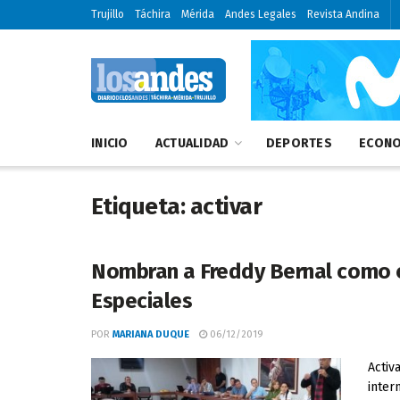
Trujillo
Táchira
Mérida
Andes Legales
Revista Andina
INICIO
ACTUALIDAD
DEPORTES
ECONO
Etiqueta:
activar
Nombran a Freddy Bernal como 
Especiales
POR
MARIANA DUQUE
06/12/2019
Activ
inter