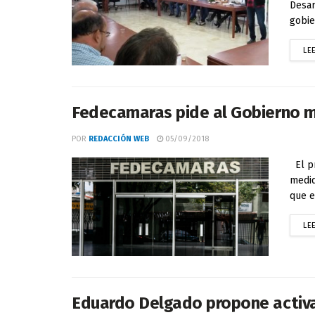
Desar
gobier
LE
Fedecamaras pide al Gobierno m
POR
REDACCIÓN WEB
05/09/2018
El pr
medid
que e
LE
Eduardo Delgado propone activa