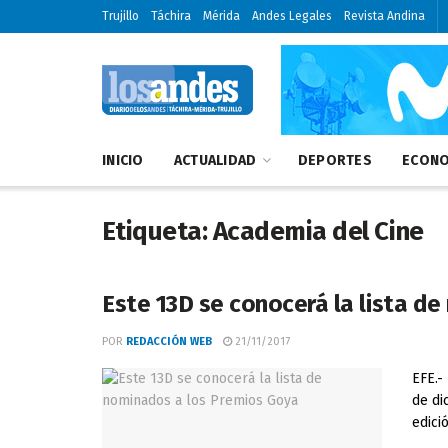
Trujillo
Táchira
Mérida
Andes Legales
Revista Andina
INICIO
ACTUALIDAD
DEPORTES
ECONO
Etiqueta:
Academia del Cine
Este 13D se conocerá la lista d
POR
REDACCIÓN WEB
21/11/2017
EFE.-
de di
edici