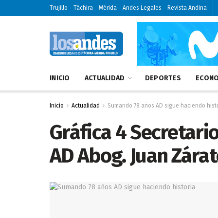
Trujillo
Táchira
Mérida
Andes Legales
Revista Andina
INICIO
ACTUALIDAD
DEPORTES
ECONO
Inicio
Actualidad
Sumando 78 años AD sigue haciendo hist
Gráfica 4 Secretari
AD Abog. Juan Zárat