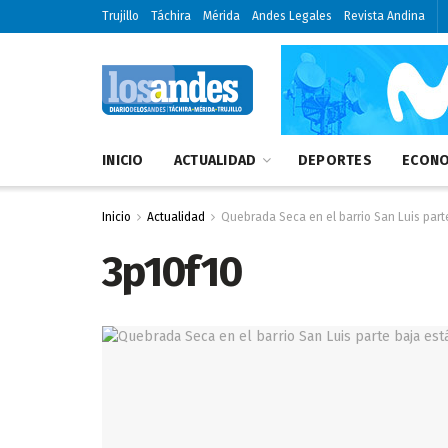
Trujillo
Táchira
Mérida
Andes Legales
Revista Andina
INICIO
ACTUALIDAD
DEPORTES
ECONO
Inicio
Actualidad
Quebrada Seca en el barrio San Luis par
3p10f10