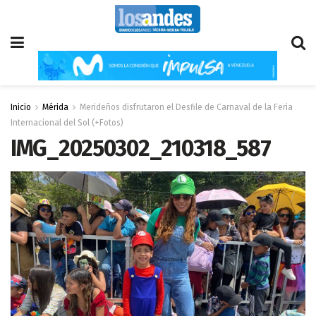
Inicio
Mérida
Merideños disfrutaron el Desfile de Carnaval de la Feria
Internacional del Sol (+Fotos)
IMG_20250302_210318_587