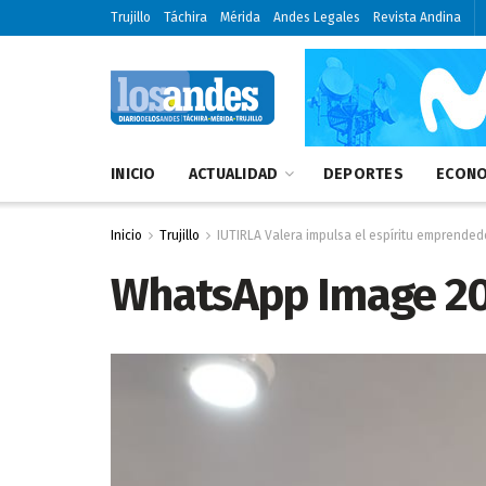
Trujillo
Táchira
Mérida
Andes Legales
Revista Andina
INICIO
ACTUALIDAD
DEPORTES
ECONO
Inicio
Trujillo
IUTIRLA Valera impulsa el espíritu emprende
WhatsApp Image 202