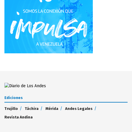
Ediciones
Trujillo
Táchira
Mérida
Andes Legales
Revista Andina