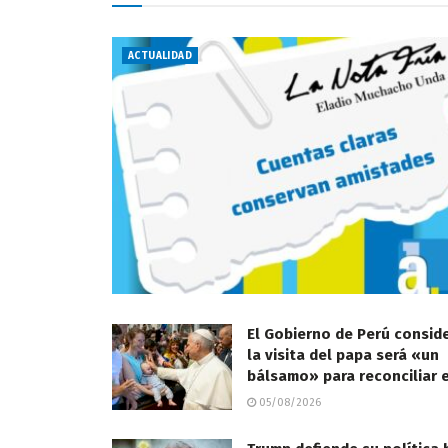
ACTUALIDAD
El Gobierno de Perú consid
la visita del papa será «un
bálsamo» para reconciliar e
05/08/2026