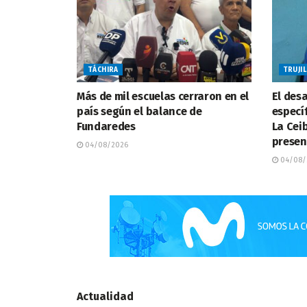
TÁCHIRA
TRUJI
Más de mil escuelas cerraron en el
El desa
país según el balance de
especí
Fundaredes
La Cei
presen
04/08/2026
04/08/
Actualidad