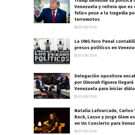
Trump defiende su política 
Venezuela y reitera que es 
feliz» pese a la tragedia po
terremotos
05/08/2026
La ONG Foro Penal contabil
presos políticos en Venezu
05/08/2026
Delegación opositora enc
por Dinorah Figuera llegará
Venezuela para iniciar diál
05/08/2026
Natalia Lafourcade, Carlos 
Beck, Lasso y Jorge Glem e
en Un Concierto para Vene
05/08/2026