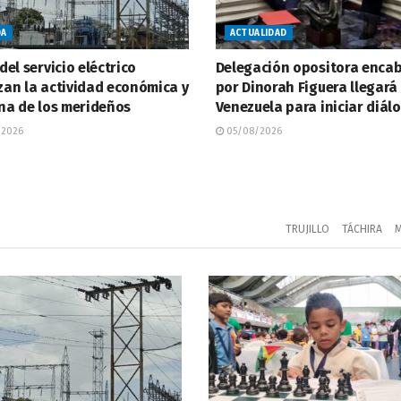
DA
ACTUALIDAD
 del servicio eléctrico
Delegación opositora enca
zan la actividad económica y
por Dinorah Figuera llegará
ina de los merideños
Venezuela para iniciar diál
/2026
05/08/2026
TRUJILLO
TÁCHIRA
M