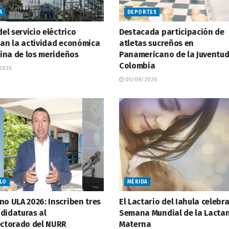
A
DEPORTES
del servicio eléctrico
Destacada participación de
zan la actividad económica
atletas sucreños en
tina de los merideños
Panamericano de la Juventud
Colombia
2026
05/08/2026
LLO
MÉRIDA
no ULA 2026: Inscriben tres
El Lactario del Iahula celebra
didaturas al
Semana Mundial de la Lacta
ectorado del NURR
Materna