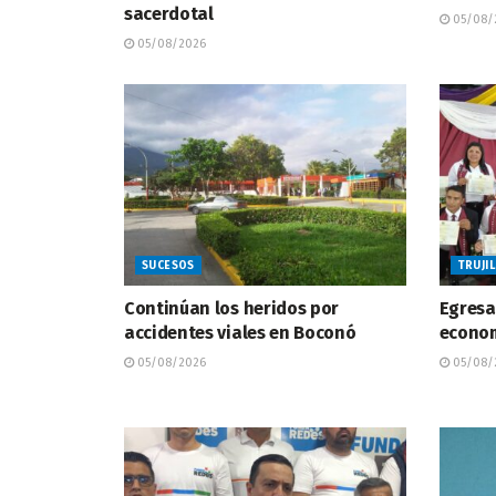
sacerdotal
05/08/
05/08/2026
SUCESOS
TRUJI
Continúan los heridos por
Egresa
accidentes viales en Boconó
econom
05/08/2026
05/08/