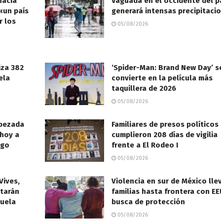
hacia
Vaguada en el occidente del p
«un país
generará intensas precipitaci
r los
05/08/2026
iza 382
‘Spider-Man: Brand New Day’ s
ela
convierte en la película más
taquillera de 2026
05/08/2026
abezada
Familiares de presos políticos
 hoy a
cumplieron 208 días de vigilia
ogo
frente a El Rodeo I
05/08/2026
Vives,
Violencia en sur de México lle
starán
familias hasta frontera con E
zuela
busca de protección
05/08/2026