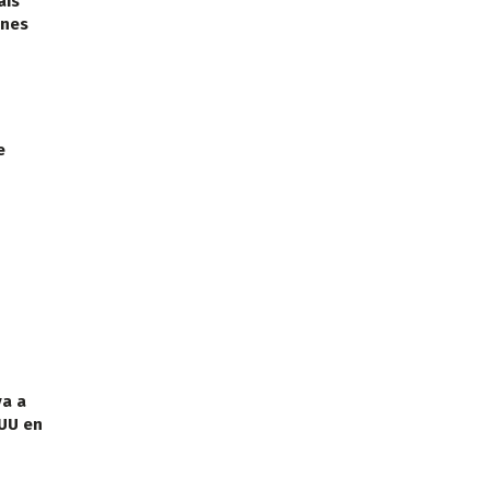
aís
ones
e
va a
EUU en