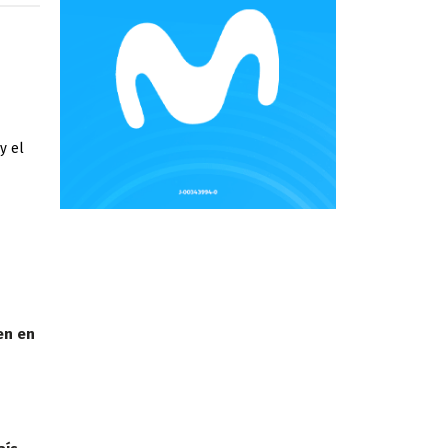
y el
en en