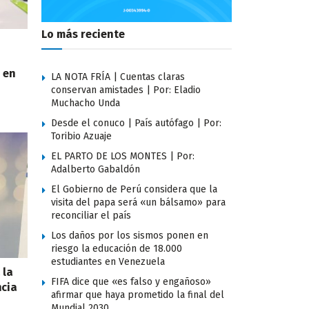
Lo más reciente
 en
LA NOTA FRÍA | Cuentas claras
conservan amistades | Por: Eladio
Muchacho Unda
Desde el conuco | País autófago | Por:
Toribio Azuaje
EL PARTO DE LOS MONTES | Por:
Adalberto Gabaldón
El Gobierno de Perú considera que la
visita del papa será «un bálsamo» para
reconciliar el país
Los daños por los sismos ponen en
riesgo la educación de 18.000
estudiantes en Venezuela
 la
FIFA dice que «es falso y engañoso»
ncia
afirmar que haya prometido la final del
Mundial 2030