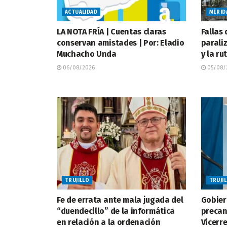
ACTUALIDAD
MÉRID
LA NOTA FRÍA | Cuentas claras
Fallas 
conservan amistades | Por: Eladio
parali
Muchacho Unda
y la ru
06/08/2026
05/08/
TRUJILLO
TRUJI
Fe de errata ante mala jugada del
Gobier
“duendecillo” de la informática
precan
en relación a la ordenación
Vicerr