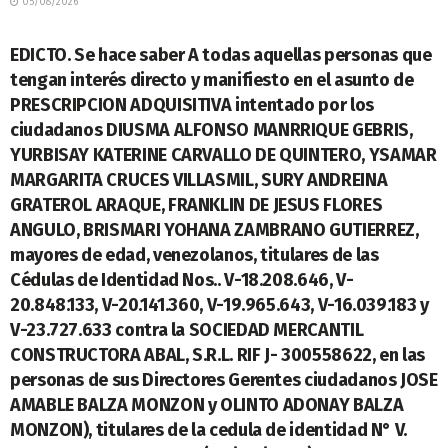
05/08/2026
LEGALES
EDICTO. Se hace saber A todas aquellas personas que
tengan interés directo y manifiesto en el asunto de
PRESCRIPCION ADQUISITIVA intentado por los
ciudadanos DIUSMA ALFONSO MANRRIQUE GEBRIS,
YURBISAY KATERINE CARVALLO DE QUINTERO, YSAMAR
MARGARITA CRUCES VILLASMIL, SURY ANDREINA
GRATEROL ARAQUE, FRANKLIN DE JESUS FLORES
ANGULO, BRISMARI YOHANA ZAMBRANO GUTIERREZ,
mayores de edad, venezolanos, titulares de las
Cédulas de Identidad Nos.. V-18.208.646, V-
20.848.133, V-20.141.360, V-19.965.643, V-16.039.183 y
V-23.727.633 contra la SOCIEDAD MERCANTIL
CONSTRUCTORA ABAL, S.R.L. RIF J- 300558622, en las
personas de sus Directores Gerentes ciudadanos JOSE
AMABLE BALZA MONZON y OLINTO ADONAY BALZA
MONZON), titulares de la cedula de identidad N° V.