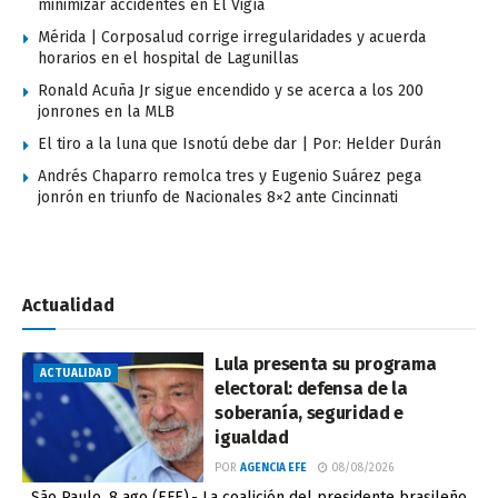
minimizar accidentes en El Vigía
Mérida | Corposalud corrige irregularidades y acuerda
horarios en el hospital de Lagunillas
Ronald Acuña Jr sigue encendido y se acerca a los 200
jonrones en la MLB
El tiro a la luna que Isnotú debe dar | Por: Helder Durán
Andrés Chaparro remolca tres y Eugenio Suárez pega
jonrón en triunfo de Nacionales 8×2 ante Cincinnati
Actualidad
Lula presenta su programa
ACTUALIDAD
electoral: defensa de la
soberanía, seguridad e
igualdad
POR
AGENCIA EFE
08/08/2026
São Paulo, 8 ago (EFE).- La coalición del presidente brasileño,