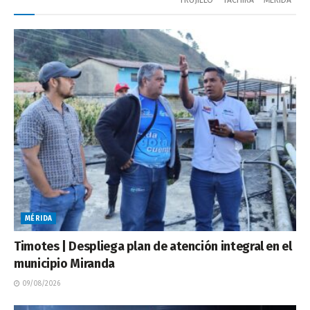
TRUJILLO
TÁCHIRA
MÉRIDA
MÉRIDA
Timotes | Despliega plan de atención integral en el
municipio Miranda
09/08/2026