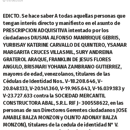
05/08/2026
LEGALES
EDICTO. Se hace saber A todas aquellas personas que
tengan interés directo y manifiesto en el asunto de
PRESCRIPCION ADQUISITIVA intentado por los
ciudadanos DIUSMA ALFONSO MANRRIQUE GEBRIS,
YURBISAY KATERINE CARVALLO DE QUINTERO, YSAMAR
MARGARITA CRUCES VILLASMIL, SURY ANDREINA
GRATEROL ARAQUE, FRANKLIN DE JESUS FLORES
ANGULO, BRISMARI YOHANA ZAMBRANO GUTIERREZ,
mayores de edad, venezolanos, titulares de las
Cédulas de Identidad Nos.. V-18.208.646, V-
20.848.133, V-20.141.360, V-19.965.643, V-16.039.183 y
V-23.727.633 contra la SOCIEDAD MERCANTIL
CONSTRUCTORA ABAL, S.R.L. RIF J- 300558622, en las
personas de sus Directores Gerentes ciudadanos JOSE
AMABLE BALZA MONZON y OLINTO ADONAY BALZA
MONZON), titulares de la cedula de identidad N° V.