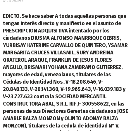
05/08/2026
LEGALES
EDICTO. Se hace saber A todas aquellas personas que
tengan interés directo y manifiesto en el asunto de
PRESCRIPCION ADQUISITIVA intentado por los
ciudadanos DIUSMA ALFONSO MANRRIQUE GEBRIS,
YURBISAY KATERINE CARVALLO DE QUINTERO, YSAMAR
MARGARITA CRUCES VILLASMIL, SURY ANDREINA
GRATEROL ARAQUE, FRANKLIN DE JESUS FLORES
ANGULO, BRISMARI YOHANA ZAMBRANO GUTIERREZ,
mayores de edad, venezolanos, titulares de las
Cédulas de Identidad Nos.. V-18.208.646, V-
20.848.133, V-20.141.360, V-19.965.643, V-16.039.183 y
V-23.727.633 contra la SOCIEDAD MERCANTIL
CONSTRUCTORA ABAL, S.R.L. RIF J- 300558622, en las
personas de sus Directores Gerentes ciudadanos JOSE
AMABLE BALZA MONZON y OLINTO ADONAY BALZA
MONZON), titulares de la cedula de identidad N° V.